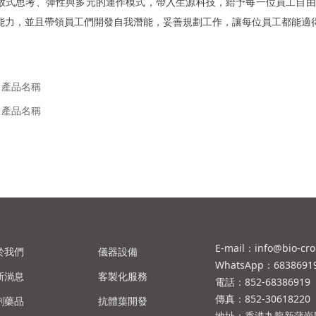
放式思考、彈性與多元的運作模式，帶入生源科技，給予每一位員工自由
能力，並且帶領員工們開發自我潛能，妥善規劃工作，讓每位員工都能適
產品名稱
產品名稱
E-mail：info@bio-cr
於我們
儀器設備
WhatsApp：6838691
新淌息
客製化服務
電話：852-68386919
傳真：852-30618220
劑藥品
抗體蕖開發
地址：香港九龍新蒲崗爵