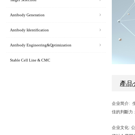
Antibody Generation
ꁇ
Antibody Identification
ꁇ
Antibody Engineering&Qptimization
ꁇ
Stable Cell Line & CMC
產品
企业简介:
佳的判斷力
企业文化: