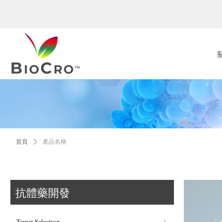
首頁
ꄲ
產品名稱
抗體藥開發
Target Selection
ꁇ