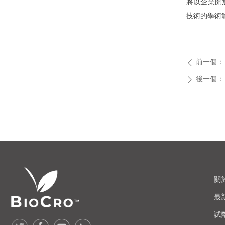
將以企業開
技術的學術
前一個：
ꄴ
後一個：
ꄲ
關
最
試