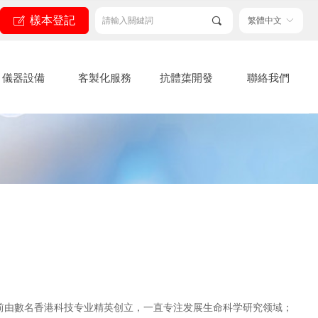
樣本登記
ꂐ
끠
繁體中文
ꀅ
儀器設備
客製化服務
抗體蕖開發
聯絡我們
年前由數名香港科技专业精英创立，一直专注发展生命科学研究领域；